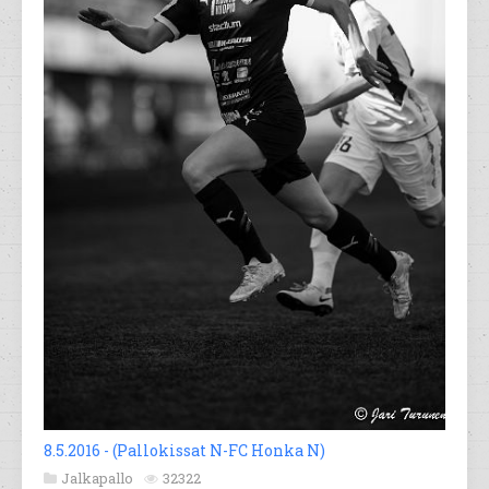
8.5.2016 - (Pallokissat N-FC Honka N)
Jalkapallo
32322