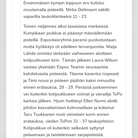
Ensimmäisen kympin loppuun ero kutistui
muutamalla pisteellä. Mirka Dettmann säkitti
vaparilta taukotilanteeksi 11 - 23.
Toinen neljännes alkoi tasaisissa merkeissä.
Kumpikaan joukkue ei päässyt mässäilemään
pisteillä. Espoolaisryhmä paransi puolustustaan,
mutta hyökkäys oli edelleen tervanjuontia. Maija
Lähde onnistui tärkeään vaiheeseen aloittaen
kotijoukkueen kirin. Tämän jälkeen Laura Wilson
vastasi yksinään Espoo Teamin seuraavista
kahdeksasta pisteestä. Tilanne kaventui nopeasti
ja Tiimi nousi jo pisteen päähän kaksi minuuttia
ennen erätaukoa, 28 - 29. Perässä juokseminen
vei kuitenkin kotijoukkueen voimat ja vierailija ToPo
karkasi jälleen. Hyvin heittänyt Ellen Nurmi aloitti
johdon kasvattamisen kolmosellaan ja kokenut
Taru Tuukkanen nosti viimeisen korin ennen
erätaukoa, vieden ToPon 31 - 37 taukojohtoon.
Kotijoukkue oli kutienkin selkeästi syttynyt
pelaamaan ja taistelemaan sarjapisteistä.