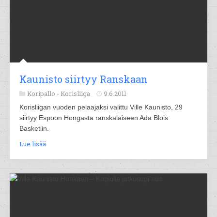
Kaunisto siirtyy Ranskaan
Koripallo -
Korisliiga
9.6.2011
Korisliigan vuoden pelaajaksi valittu Ville Kaunisto, 29
siirtyy Espoon Hongasta ranskalaiseen Ada Blois
Basketiin.
Lue lisää