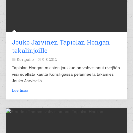
Jouko Järvinen Tapiolan Hongan
takalinjoille
Koripallo
9.8.2012
Tapiolan Hongan miesten joukkue on vahvistanut rivejään
viisi edellistä kautta Korisliigassa pelanneella takamies
Jouko Järvisellä.
Lue lisää