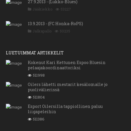
27.9.2013 - (Lukko-Blues)
Jääkiekko
53227
13.9.2013 - (FC Honka-RoPS)
Jalkapallo
50235
LUETUIMMAT ARTIKKELIT
Kokenut Kari Kettunen Espoo Bluesin
pelaajakoordinaattoriksi
511998
Oilers lähetti mestarit kesälomalle jo
puolivälierissä
511804
Esport Oilersilla tappiollinen paluu
liigapeleihin
511386