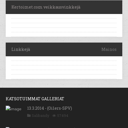
Kertoimet.com veikkausvinkkejä
Linkkejä
Mainos
KATSOTUIMMAT GALLERIAT
13.3.2014 - (Oilers-SPV)
Salibandy
57494