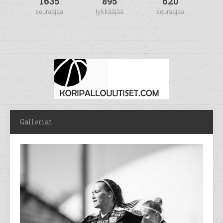
1635
895
620
seuraajaa
tykkääjää
seuraajaa
Galleriat