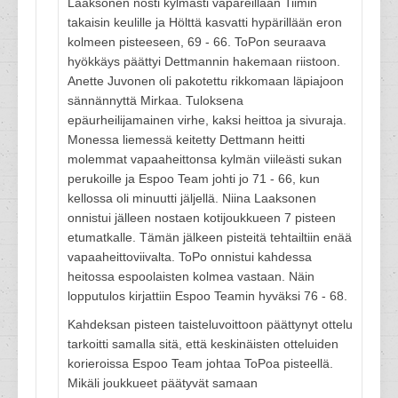
Laaksonen nosti kylmästi vapareillaan Tiimin
takaisin keulille ja Hölttä kasvatti hypärillään eron
kolmeen pisteeseen, 69 - 66. ToPon seuraava
hyökkäys päättyi Dettmannin hakemaan riistoon.
Anette Juvonen oli pakotettu rikkomaan läpiajoon
sännännyttä Mirkaa. Tuloksena
epäurheilijamainen virhe, kaksi heittoa ja sivuraja.
Monessa liemessä keitetty Dettmann heitti
molemmat vapaaheittonsa kylmän viileästi sukan
perukoille ja Espoo Team johti jo 71 - 66, kun
kellossa oli minuutti jäljellä. Niina Laaksonen
onnistui jälleen nostaen kotijoukkueen 7 pisteen
etumatkalle. Tämän jälkeen pisteitä tehtailtiin enää
vapaaheittoviivalta. ToPo onnistui kahdessa
heitossa espoolaisten kolmea vastaan. Näin
lopputulos kirjattiin Espoo Teamin hyväksi 76 - 68.
Kahdeksan pisteen taisteluvoittoon päättynyt ottelu
tarkoitti samalla sitä, että keskinäisten otteluiden
korieroissa Espoo Team johtaa ToPoa pisteellä.
Mikäli joukkueet päätyvät samaan