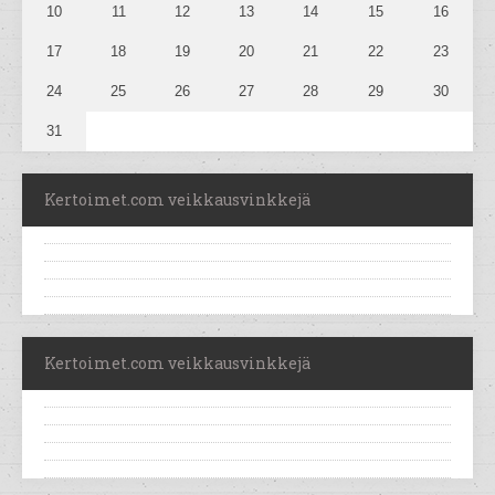
10
11
12
13
14
15
16
17
18
19
20
21
22
23
24
25
26
27
28
29
30
31
Kertoimet.com veikkausvinkkejä
Kertoimet.com veikkausvinkkejä