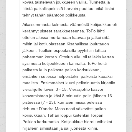
kovaa taistelevan joukkueen välillä. Tunnetta ja
fiilistä paikallispeleistä harvoin puuttuu, eikä tiistai
tehnyt tähän sääntöön poikkeusta.
Aikaisemmasta kolmesta väännöstä kotijoukkue oli
kerännyt pisteet sarakkeeseensa. ToPo lähti
ottelun alussa murtamaan kaavaa ja jatkoi siitä
mihin jäi kotiluolassaan Kisahallissa joulutauon
jälkeen. Tuolloin espoolaisilla pyyhittiin lattiaa
pahemman kerran. Ottelun alku oli tälläkin kertaa
sysimusta kotijoukkueen kannalta. ToPo heitti
paikasta kuin paikasta pallon korisukkaan,
emäntien sutiessa helpoistakin paikoista kauaksi
maalista. Ensimmäiset kuusi peliminuuttia kirjattiin
vierailijoille luvuin 3 - 15. Vierasjohto kasvoi
kasvamistaan ja kävi 8 minuutin pelin jälkeen 16
pisteessä (7 - 23), kun aiemmissa peleissä
riehunut D'andra Moss nosti väkevästi pallon
korisukkaan. Tähän loppui kuitenkin Torpan
Poikien karkumatka. Kotijoukkue hieroi unihiekat
hiljalleen silmistään ja sai juonesta kiinni.