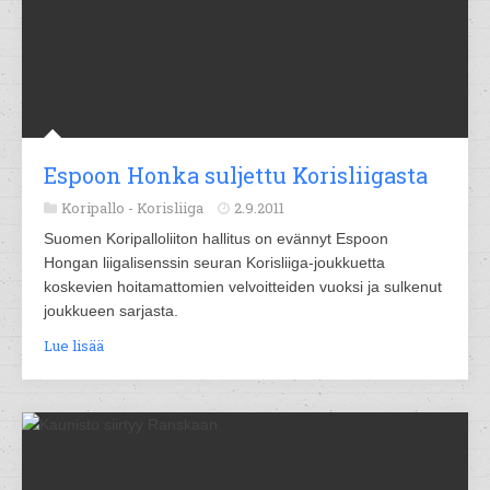
Espoon Honka suljettu Korisliigasta
Koripallo -
Korisliiga
2.9.2011
Suomen Koripalloliiton hallitus on evännyt Espoon
Hongan liigalisenssin seuran Korisliiga-joukkuetta
koskevien hoitamattomien velvoitteiden vuoksi ja sulkenut
joukkueen sarjasta.
Lue lisää