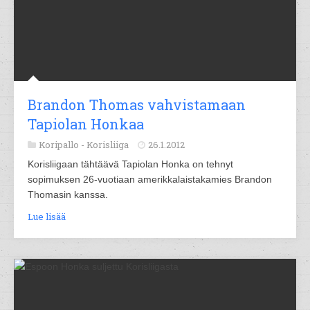
Brandon Thomas vahvistamaan
Tapiolan Honkaa
Koripallo -
Korisliiga
26.1.2012
Korisliigaan tähtäävä Tapiolan Honka on tehnyt
sopimuksen 26-vuotiaan amerikkalaistakamies Brandon
Thomasin kanssa.
Lue lisää