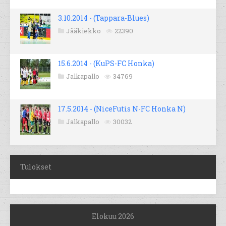
3.10.2014 - (Tappara-Blues)
Jääkiekko
22390
15.6.2014 - (KuPS-FC Honka)
Jalkapallo
34769
17.5.2014 - (NiceFutis N-FC Honka N)
Jalkapallo
30032
Tulokset
Elokuu 2026