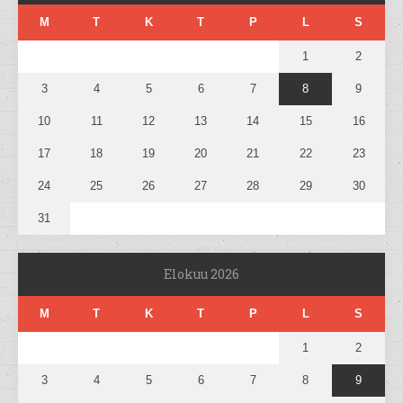
M
T
K
T
P
L
S
1
2
3
4
5
6
7
8
9
10
11
12
13
14
15
16
17
18
19
20
21
22
23
24
25
26
27
28
29
30
31
Elokuu 2026
M
T
K
T
P
L
S
1
2
3
4
5
6
7
8
9