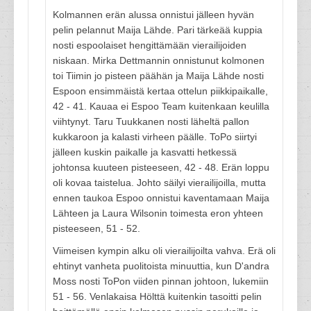
Kolmannen erän alussa onnistui jälleen hyvän
pelin pelannut Maija Lähde. Pari tärkeää kuppia
nosti espoolaiset hengittämään vierailijoiden
niskaan. Mirka Dettmannin onnistunut kolmonen
toi Tiimin jo pisteen päähän ja Maija Lähde nosti
Espoon ensimmäistä kertaa ottelun piikkipaikalle,
42 - 41. Kauaa ei Espoo Team kuitenkaan keulilla
viihtynyt. Taru Tuukkanen nosti läheltä pallon
kukkaroon ja kalasti virheen päälle. ToPo siirtyi
jälleen kuskin paikalle ja kasvatti hetkessä
johtonsa kuuteen pisteeseen, 42 - 48. Erän loppu
oli kovaa taistelua. Johto säilyi vierailijoilla, mutta
ennen taukoa Espoo onnistui kaventamaan Maija
Lähteen ja Laura Wilsonin toimesta eron yhteen
pisteeseen, 51 - 52.
Viimeisen kympin alku oli vierailijoilta vahva. Erä oli
ehtinyt vanheta puolitoista minuuttia, kun D'andra
Moss nosti ToPon viiden pinnan johtoon, lukemiin
51 - 56. Venlakaisa Hölttä kuitenkin tasoitti pelin