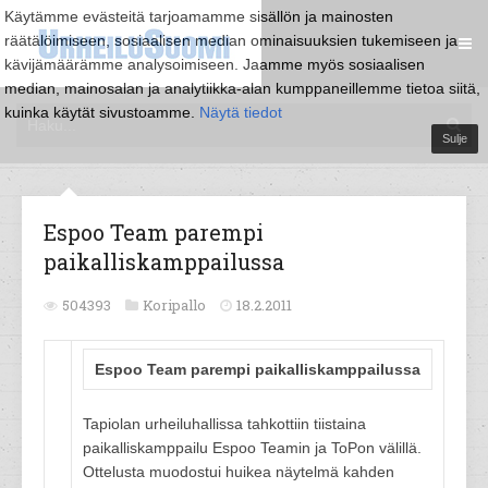
Käytämme evästeitä tarjoamamme sisällön ja mainosten
räätälöimiseen, sosiaalisen median ominaisuuksien tukemiseen ja
kävijämäärämme analysoimiseen. Jaamme myös sosiaalisen
median, mainosalan ja analytiikka-alan kumppaneillemme tietoa siitä,
kuinka käytät sivustoamme.
Näytä tiedot
Sulje
Espoo Team parempi
paikalliskamppailussa
504393
Koripallo
18.2.2011
Espoo Team parempi paikalliskamppailussa
Tapiolan urheiluhallissa tahkottiin tiistaina
paikalliskamppailu Espoo Teamin ja ToPon välillä.
Ottelusta muodostui huikea näytelmä kahden