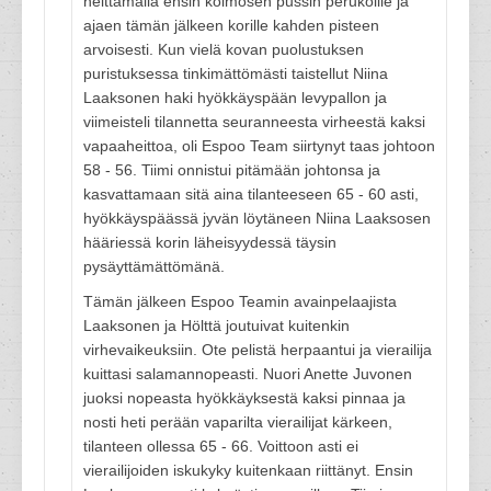
heittämällä ensin kolmosen pussin perukoille ja
ajaen tämän jälkeen korille kahden pisteen
arvoisesti. Kun vielä kovan puolustuksen
puristuksessa tinkimättömästi taistellut Niina
Laaksonen haki hyökkäyspään levypallon ja
viimeisteli tilannetta seuranneesta virheestä kaksi
vapaaheittoa, oli Espoo Team siirtynyt taas johtoon
58 - 56. Tiimi onnistui pitämään johtonsa ja
kasvattamaan sitä aina tilanteeseen 65 - 60 asti,
hyökkäyspäässä jyvän löytäneen Niina Laaksosen
hääriessä korin läheisyydessä täysin
pysäyttämättömänä.
Tämän jälkeen Espoo Teamin avainpelaajista
Laaksonen ja Hölttä joutuivat kuitenkin
virhevaikeuksiin. Ote pelistä herpaantui ja vierailija
kuittasi salamannopeasti. Nuori Anette Juvonen
juoksi nopeasta hyökkäyksestä kaksi pinnaa ja
nosti heti perään vaparilta vierailijat kärkeen,
tilanteen ollessa 65 - 66. Voittoon asti ei
vierailijoiden iskukyky kuitenkaan riittänyt. Ensin