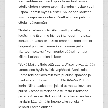
voittosuhteeseen, on Espoo Team taulukossa
edellä yhden pisteen turvin. Samainen voitto nosti
Espoo Teamin myös Naisten SM-sarjan kärkeen,
tosin tasapisteissä oleva Peli-Karhut on pelannut
ottelun vähemmän.
"Todella tärkeä voitto. Alku näytti pahalta, mutta
keräsimme itsemme hienosti ja nousimme piste
kerrallaan takaa ohi. Usko omaan tekemiseen ei
horjunut ja onnistuimme kääntämään pahan
tilanteen voitoksi." kommentoi päävalmentaja
Mikko Larkas ottelun jälkeen.
"Sekä Maija Lähde että Laura Wilson olivat tänään
fantastisen hyviä hyökkäyspäässä. Venlakaisa
Hölttä teki hartiavoimin töitä puolustuspäässä ja
naulasi samalla muutaman äärettömän tärkeän
korin. Niina Laaksonen jaksoi uurastaa kovassa
puristuksessa viimeiseen asti, tästä kiitoksena 11
pistettä 4. erään. Koko joukkuetta kuitenkin taas
tarvittiin kääntämään huono alku voitoksi. ",
kehaisi Larkas omiaan.